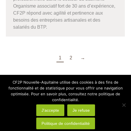
Organisme associatif fort de 30 ans d’expérience,
CF2P répond avec agilité et pertinence aux
besoins des entreprises artisanales et des
salariés du BTP.
1
2
→
CF2P Nouvelle-Aquitaine utilise des cookies à des fins de
fonctionnalité et de statistique pour vous offrir une navigation
optimisée. Pour en savoir plus, consultez notre politique de
confidentialité.
J'accepte
Je refuse
design by
Agence Design ILÔ Créatif
/ Tous droits réservés -
CF2P Nouvelle Aquitaine
Politique de confidentialité
Liens