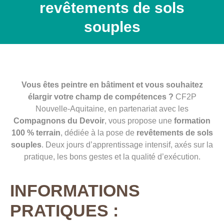
revêtements de sols
souples
Vous êtes peintre en bâtiment et vous souhaitez
élargir votre champ de compétences ?
CF2P
Nouvelle-Aquitaine, en partenariat avec les
Compagnons du Devoir
, vous propose une
formation
100 % terrain
, dédiée à la pose de
revêtements de sols
souples
. Deux jours d’apprentissage intensif, axés sur la
pratique, les bons gestes et la qualité d’exécution.
INFORMATIONS
PRATIQUES :