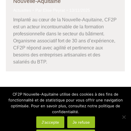
Nouvelle-Aquitaine
Actualites
Par
Elise Peyrat
13/11/2025
Implanté au cœur de la Nouvelle-Aquitaine, CF2P
est un acteur incontournable de la formation
professionnelle dans le secteur du bâtiment.
Organisme associatif fort de 30 ans d’expérience,
CF2P répond avec agilité et pertinence aux
besoins des entreprises artisanales et des
salariés du BTP.
CF2P Nouvelle-Aquitaine utilise des cookies à des fins de
fonctionnalité et de statistique pour vous offrir une navigation
optimisée. Pour en savoir plus, consultez notre politique de
confidentialité.
J'accepte
Je refuse
design by
Agence Design ILÔ Créatif
/ Tous droits réservés -